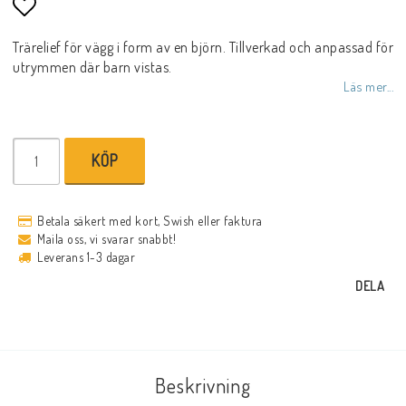
Lägg till i favoritlistan
Trärelief för vägg i form av en björn. Tillverkad och anpassad för
utrymmen där barn vistas.
Läs mer...
KÖP
Betala säkert med kort, Swish eller faktura
Maila oss, vi svarar snabbt!
Leverans 1-3 dagar
DELA
Beskrivning