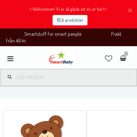
✨Välkommen! Vi är så glada att du är här!✨
REA produkter
Smartstuff for smart people Frakt
från 49 kr.
0