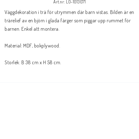
Art.nr: LO-1013071
Väggdekoration i trä för utrymmen där barn vistas. Bilden är en 
trärelief av en björn i glada färger som piggar upp rummet för 
barnen. Enkel att montera.
Material: MDF, bokplywood.
Storlek: B 38 cm x H 58 cm.