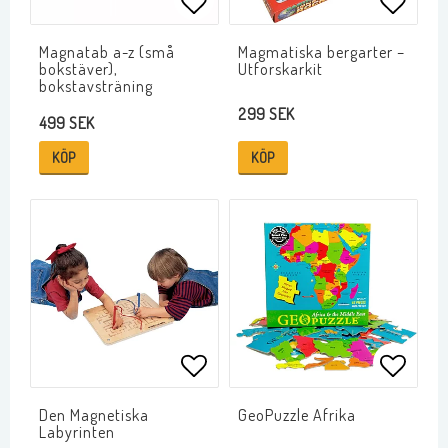
Lägg till i favoritlistan
Lägg ti
Magnatab a-z (små
Magmatiska bergarter –
bokstäver),
Utforskarkit
bokstavsträning
299 SEK
499 SEK
KÖP
KÖP
Lägg till i favoritlistan
Lägg ti
Den Magnetiska
GeoPuzzle Afrika
Labyrinten