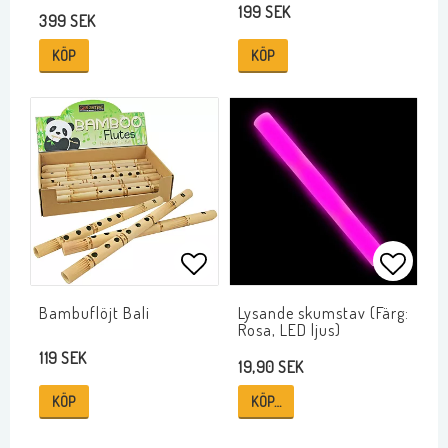
199 SEK
399 SEK
KÖP
KÖP
Lägg till i favoritlistan
Lägg ti
Bambuflöjt Bali
Lysande skumstav (Färg:
Rosa, LED ljus)
119 SEK
19,90 SEK
KÖP
KÖP…