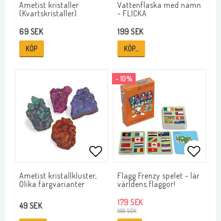
Lägg till i favoritlistan
Lägg ti
Ametist kristaller
Vattenflaska med namn
(Kvartskristaller)
- FLICKA
69 SEK
199 SEK
KÖP
KÖP…
- 10%
Lägg till i favoritlistan
Lägg ti
Ametist kristallkluster,
Flagg Frenzy spelet - lär
Olika färgvarianter
världens flaggor!
179 SEK
49 SEK
199 SEK