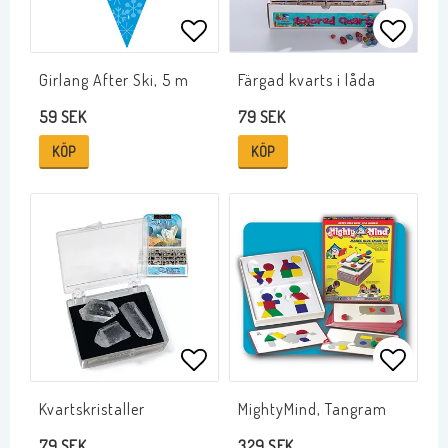
Lägg till i favoritlistan
Lägg ti
Girlang After Ski, 5 m
Färgad kvarts i låda
59 SEK
79 SEK
KÖP
KÖP
Lägg till i favoritlistan
Lägg ti
Kvartskristaller
MightyMind, Tangram
79 SEK
329 SEK