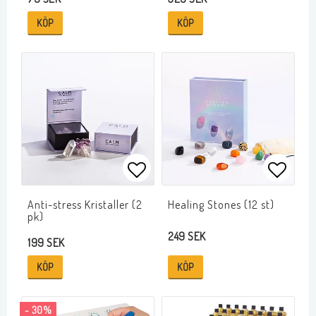
KÖP
KÖP
Lägg till i favoritlistan
Lägg ti
Anti-stress Kristaller (2
Healing Stones (12 st)
pk)
249 SEK
199 SEK
KÖP
KÖP
- 30%