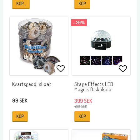
KÖP…
KÖP
- 20%
Lägg till i favoritlistan
Lägg ti
Kvartsgeod, slipat
Stage Effects LED
Magisk Diskokula
99 SEK
399 SEK
499 SEK
KÖP
KÖP