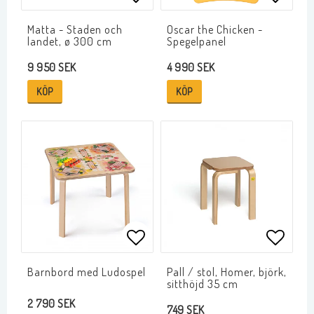
Lägg till i favoritlistan
Lägg ti
Matta - Staden och
Oscar the Chicken -
landet, ø 300 cm
Spegelpanel
9 950 SEK
4 990 SEK
KÖP
KÖP
Lägg till i favoritlistan
Lägg ti
Barnbord med Ludospel
Pall / stol, Homer, björk,
sitthöjd 35 cm
2 790 SEK
749 SEK