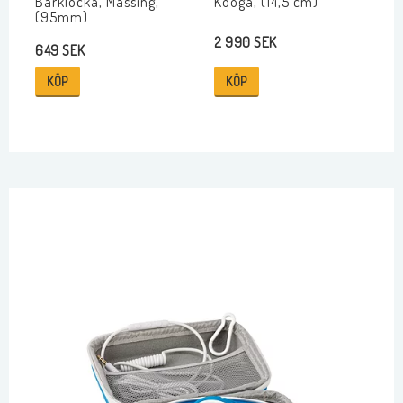
Barklocka, Mässing,
Koöga, (14,5 cm)
(95mm)
2 990 SEK
649 SEK
KÖP
KÖP