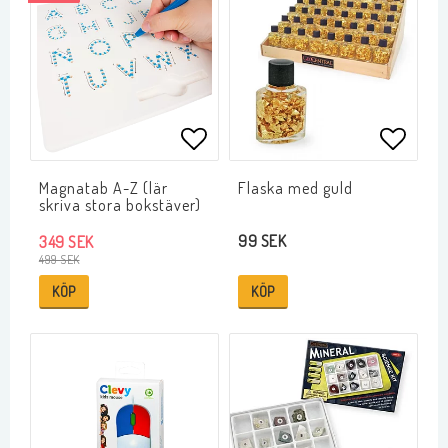
Lägg till i favoritlistan
Lägg ti
Magnatab A-Z (lär
Flaska med guld
skriva stora bokstäver)
99 SEK
349 SEK
499 SEK
KÖP
KÖP