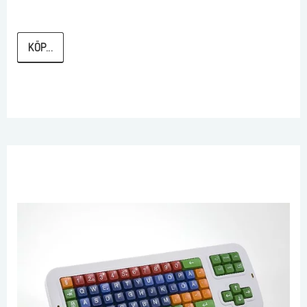
Självhäftande tejp på baksidan
Höjd på bokstaven: 9,5 cm
Välj bokstäver till det namn ni vill ha. 
KÖP...
Pris pr bokstav.
(Tryck KÖP för varje bokstav du vill ha)