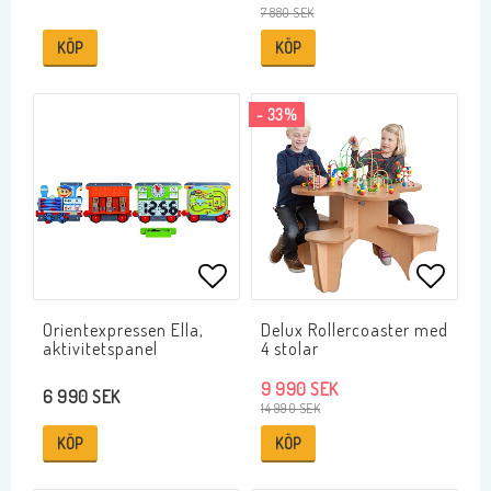
7 880 SEK
KÖP
KÖP
- 33%
Lägg till i favoritlistan
Lägg ti
Orientexpressen Ella,
Delux Rollercoaster med
aktivitetspanel
4 stolar
9 990 SEK
6 990 SEK
14 990 SEK
KÖP
KÖP