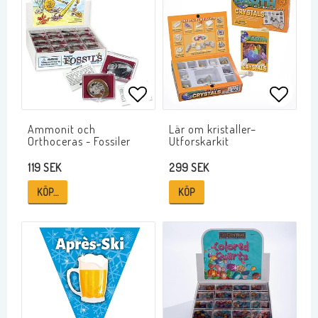
Lägg till i favoritlistan
Lägg ti
Ammonit och
Lär om kristaller–
Orthoceras - Fossiler
Utforskarkit
119 SEK
299 SEK
KÖP…
KÖP