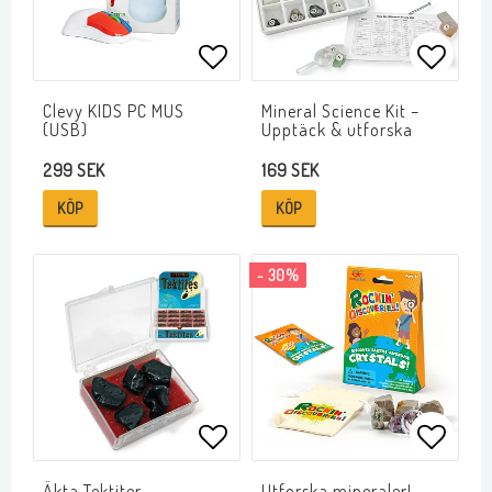
Lägg till i favoritlistan
Lägg ti
Clevy KIDS PC MUS
Mineral Science Kit –
(USB)
Upptäck & utforska
299 SEK
169 SEK
KÖP
KÖP
- 30%
Lägg till i favoritlistan
Lägg ti
Äkta Tektiter
Utforska mineraler! -