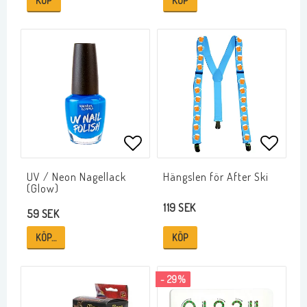
KÖP
KÖP
Lägg till i favoritlistan
Lägg ti
UV / Neon Nagellack
Hängslen för After Ski
(Glow)
119 SEK
59 SEK
KÖP…
KÖP
- 29%