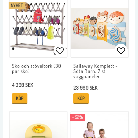
NYHET
Lägg till i favoritlistan
Lägg ti
Sko och stöveltork (30
Sailaway Komplett -
par sko)
Söta Barn, 7 st
väggpaneler
4 990 SEK
23 990 SEK
KÖP
KÖP
- 52%