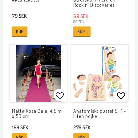
Rockin’ Discoveries!
79 SEK
69 SEK
99 SEK
KÖP
KÖP…
Lägg till i favoritlistan
Lägg ti
Matta Rosa Gala, 4,5 m
Anatomiskt pussel 5 i 1 -
x 50 cm
Liten pojke
199 SEK
279 SEK