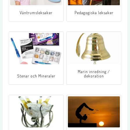
V­ä­n­t­r­u­m­s­l­e­k­s­a­k­e­r
Pedagogiska leksaker
Marin inredning /
Stenar och Mineraler
dekoration