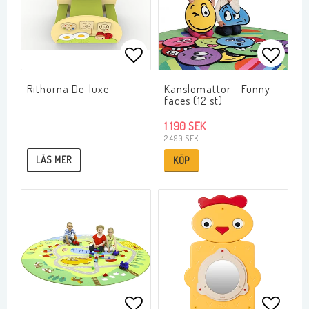
Lägg till i favoritlistan
Lägg ti
Rithörna De-luxe
Känslomattor - Funny
faces (12 st)
1 190 SEK
2 490 SEK
LÄS MER
KÖP