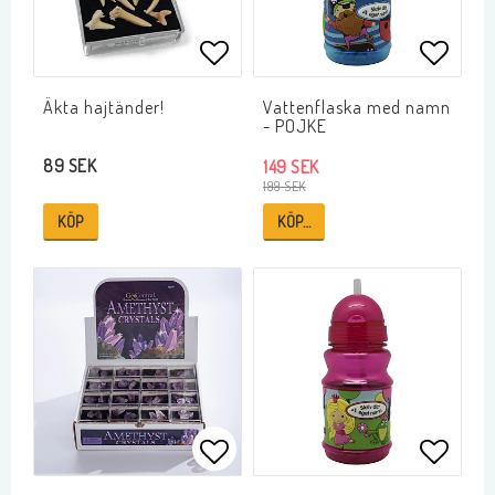
Lägg till i favoritlistan
Lägg ti
Äkta hajtänder!
Vattenflaska med namn
- POJKE
89 SEK
149 SEK
199 SEK
KÖP
KÖP…