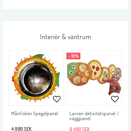
Interiör & väntrum
- 18%
Lägg till i favoritlistan
Lägg ti
Månfisken Spegelpanel
Larven aktivitetspanel /
väggpanel
4 990 SEK
6 490 SEK