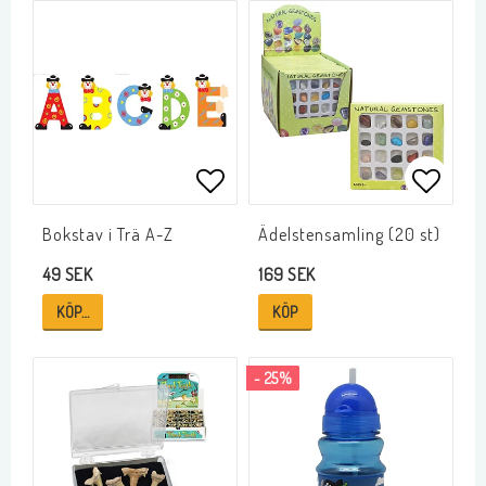
Lägg till i favoritlistan
Lägg ti
Bokstav i Trä A-Z
Ädelstensamling (20 st)
49 SEK
169 SEK
KÖP…
KÖP
- 25%