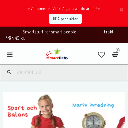
✨Välkommen! Vi är så glada att du är här!✨
REA produkter
Smartstuff for smart people Frakt
från 49 kr.
0