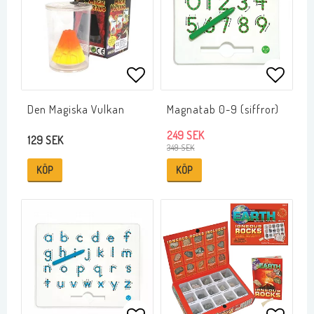
Lägg till i favoritlistan
Lägg ti
Den Magiska Vulkan
Magnatab 0-9 (siffror)
249 SEK
129 SEK
349 SEK
KÖP
KÖP