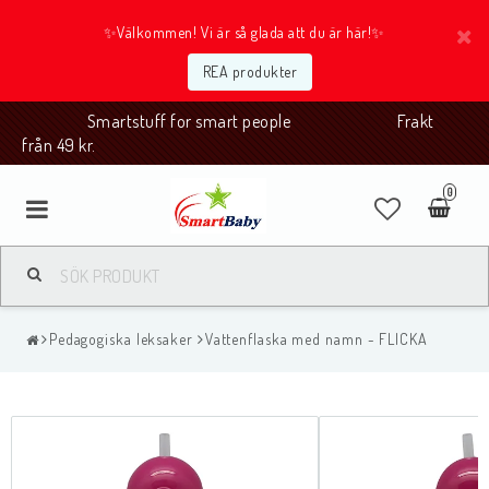
✨Välkommen! Vi är så glada att du är här!✨
REA produkter
Smartstuff for smart people Frakt
från 49 kr.
0
Pedagogiska leksaker
Vattenflaska med namn - FLICKA