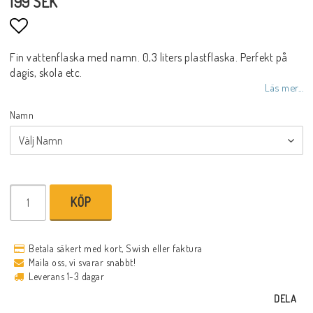
199 SEK
Lägg till i favoritlistan
Fin vattenflaska med namn. 0,3 liters plastflaska. Perfekt på
dagis, skola etc.
Läs mer...
Namn
KÖP
Betala säkert med kort, Swish eller faktura
Maila oss, vi svarar snabbt!
Leverans 1-3 dagar
DELA