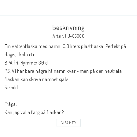
Beskrivning
Art.nr: HJ-85000
Fin vattenflaska med namn. 0,3 liters plastflaska. Perfekt på 
dagis, skola etc.
BPA fri. Rymmer 30 cl
PS: Vi har bara några få namn kvar - men på den neutrala 
flaskan kan skriva namnet själv. 
Se bild.
Fråga:
Kan jag välja färg på flaskan?
Svar: Nej, du kan inte välja färg på flaskan. De kommer blandade 
VISA MER
från leverantören och kan ändras. 