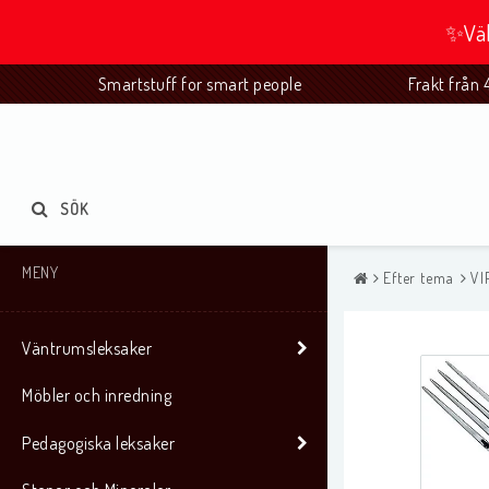
✨Väl
Smartstuff for smart people Frakt från 49
SÖK
MENY
Efter tema
VI
Väntrumsleksaker
Möbler och inredning
Pedagogiska leksaker