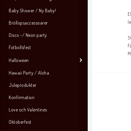
Baby Shower / Ny Baby!
E
l
Bröllopsaccessoarer
Disco -/ Neon party
S
F
Fotbollsfest
M
Halloween
Hawaii Party / Aloha
Juleprodukter
Konfirmation
Love och Valentines
Oktoberfest