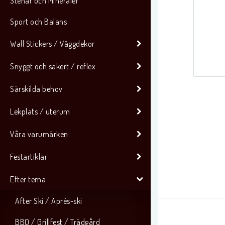
Stenar och Mineraler
Sport och Balans
Wall Stickers / Väggdekor
Snyggt och säkert / reflex
Särskilda behov
Lekplats / uterum
Våra varumärken
Festartiklar
Efter tema
After Ski / Après-ski
BBQ / Grillfest / Trädgård