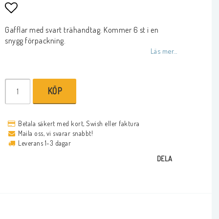
Lägg till i favoritlistan
Gafflar med svart trähandtag. Kommer 6 st i en
snygg förpackning.
Läs mer...
KÖP
Betala säkert med kort, Swish eller faktura
Maila oss, vi svarar snabbt!
Leverans 1-3 dagar
DELA