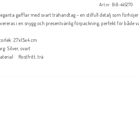
Art.nr: BiB-445270
leganta gafflar med svart trähandtag – en stilfull detalj som förhöjer
evereras i en snygg och presentvänlig förpackning, perfekt för både v
torlek: 27x15x4 cm
ärg: Silver, svart 
aterial:    Rostfritt, trä